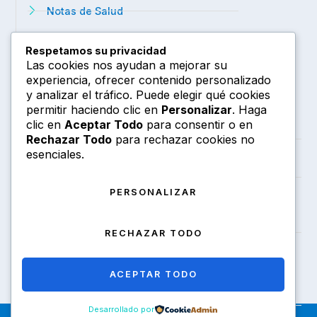
Notas de Salud
Noticias de Interés
Respetamos su privacidad
Las cookies nos ayudan a mejorar su
Farmacovigilancia FAQ
experiencia, ofrecer contenido personalizado
Información
y analizar el tráfico. Puede elegir qué cookies
permitir haciendo clic en
Personalizar
. Haga
Celular
clic en
Aceptar Todo
para consentir o en
+51 995 577 682
Rechazar Todo
para rechazar cookies no
Email
esenciales.
iromero@alafal.com.pe
Dirección
PERSONALIZAR
Av. Víctor A. Belaúnde 147. Torre 2. San Isidro.
Oficina: 12-111 Piso: 12
RECHAZAR TODO
ACEPTAR TODO
Desarrollado por
Copyright 2026 © All Right Reserved Design by ALAFAL