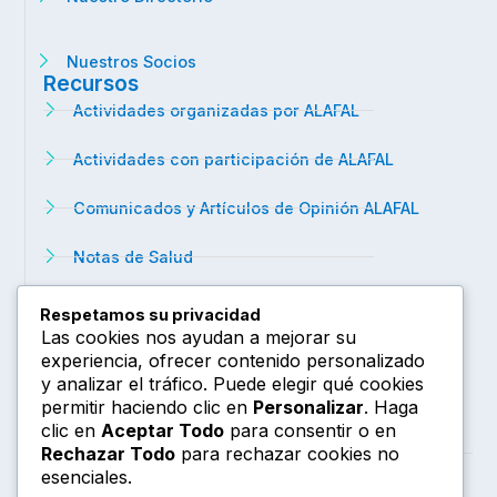
Nuestros Socios
Recursos
Actividades organizadas por ALAFAL
Actividades con participación de ALAFAL
Comunicados y Artículos de Opinión ALAFAL
Notas de Salud
Noticias de Interés
Respetamos su privacidad
Las cookies nos ayudan a mejorar su
Farmacovigilancia FAQ
experiencia, ofrecer contenido personalizado
Información
y analizar el tráfico. Puede elegir qué cookies
permitir haciendo clic en
Personalizar
. Haga
Celular
clic en
Aceptar Todo
para consentir o en
+51 995 577 682
Rechazar Todo
para rechazar cookies no
Email
esenciales.