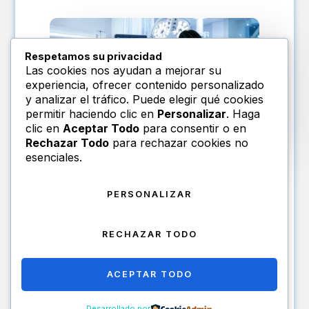
Respetamos su privacidad
Las cookies nos ayudan a mejorar su
experiencia, ofrecer contenido personalizado
y analizar el tráfico. Puede elegir qué cookies
permitir haciendo clic en
Personalizar
. Haga
clic en
Aceptar Todo
para consentir o en
Rechazar Todo
para rechazar cookies no
esenciales.
mayo 6, 2024
NUEVA LEY DE
PERSONALIZAR
CONTRATACIONES
PÚBLICAS: CALIDAD EN LA
RECHAZAR TODO
ADQUISICIÓN DE
TECNOLOGÍA SANITARIA
ACEPTAR TODO
Autor: Carlos Bazán Puelles, Consultor Legal
Desarrollado por