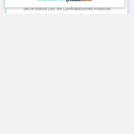
y de Asuntos Públicos de ALAFAL El Dictamen
de la nueva Ley de Contrataciones Públicas
recibió la aprobación en sesión conjunta de
la Comisión de Descentralización y la
Comisión de Economía del Congreso de la
República, quedando expedita su discusión y
aprobación por el…