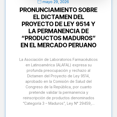
mayo 29, 2026
PRONUNCIAMIENTO SOBRE
EL DICTAMEN DEL
PROYECTO DE LEY 9514 Y
LA PERMANENCIA DE
“PRODUCTOS MADUROS”
EN EL MERCADO PERUANO
La Asociación de Laboratorios Farmacéuticos
en Latinoamérica (ALAFAL) expresa su
profunda preocupación y rechazo al
Dictamen del Proyecto de Ley 9514,
aprobado en la Comisión de Salud del
Congreso de la República, por cuanto
pretende validar la permanencia y
reinscripción de productos denominados
“Categoría 3 – Maduros”, Ley N° 29459,…